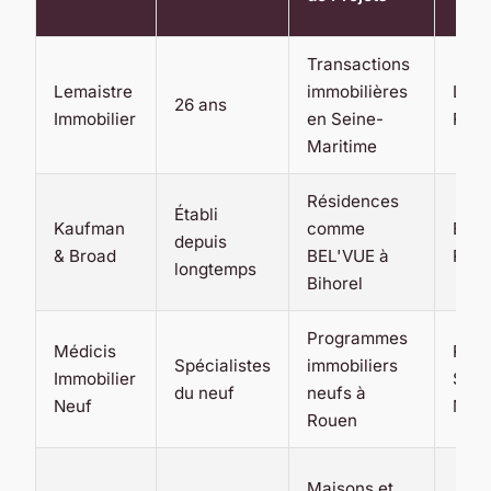
Transactions
Lemaistre
immobilières
Le H
26 ans
Immobilier
en Seine-
Rou
Maritime
Résidences
Établi
Kaufman
comme
Bihor
depuis
& Broad
BEL'VUE à
Rou
longtemps
Bihorel
Programmes
Médicis
Roue
Spécialistes
immobiliers
Immobilier
Sein
du neuf
neufs à
Neuf
Mari
Rouen
Maisons et