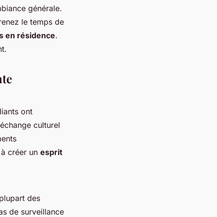
mbiance générale.
 Prenez le temps de
s en résidence
.
t.
nte
diants ont
'échange culturel
ments
 à créer un
esprit
 plupart des
s de surveillance