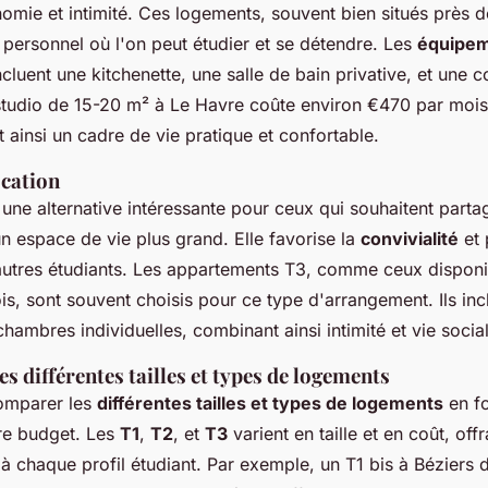
omie et intimité. Ces logements, souvent bien situés près 
 personnel où l'on peut étudier et se détendre. Les
équipe
cluent une kitchenette, une salle de bain privative, et une c
studio de 15-20 m² à Le Havre coûte environ €470 par mois
 ainsi un cadre de vie pratique et confortable.
ocation
une alternative intéressante pour ceux qui souhaitent partag
un espace de vie plus grand. Elle favorise la
convivialité
et 
autres étudiants. Les appartements T3, comme ceux dispon
s, sont souvent choisis pour ce type d'arrangement. Ils in
ambres individuelles, combinant ainsi intimité et vie social
 différentes tailles et types de logements
comparer les
différentes tailles et types de logements
en fo
re budget. Les
T1
,
T2
, et
T3
varient en taille et en coût, off
à chaque profil étudiant. Par exemple, un T1 bis à Béziers 