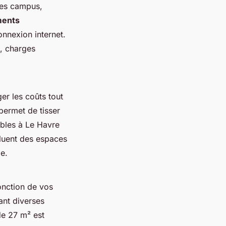
des campus,
ments
onnexion internet.
, charges
er les coûts tout
permet de tisser
ibles à Le Havre
cluent des espaces
e.
nction de vos
rant diverses
de 27 m² est