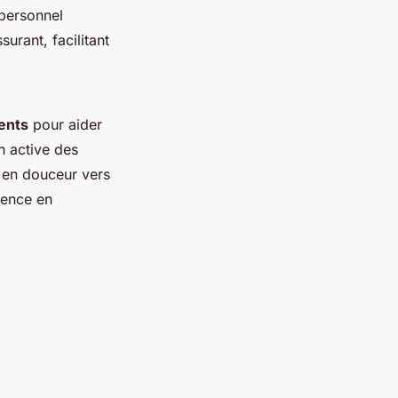
 personnel
urant, facilitant
ents
pour aider
on active des
n en douceur vers
ience en