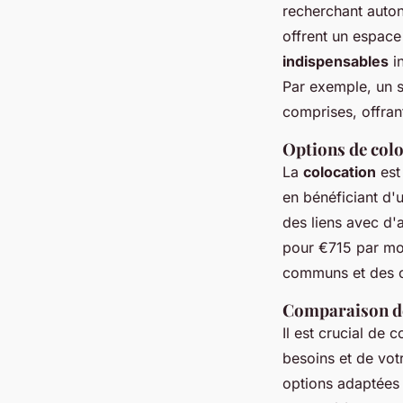
recherchant auton
offrent un espace
indispensables
in
Par exemple, un 
comprises, offrant
Options de col
La
colocation
est 
en bénéficiant d'
des liens avec d'
pour €715 par moi
communs et des ch
Comparaison des
Il est crucial de 
besoins et de vot
options adaptées 