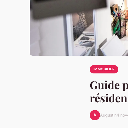
IMMOBILIER
Guide p
résiden
A
Augustin
4 nov