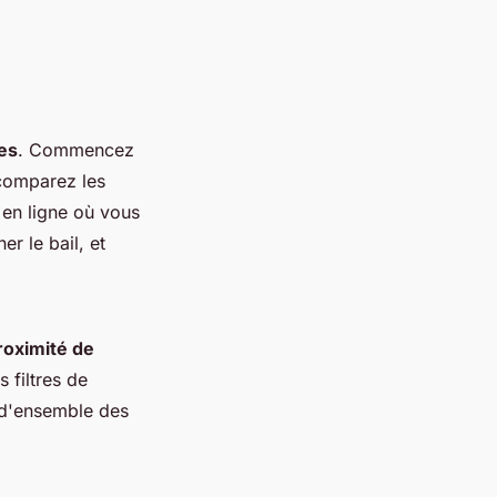
es
. Commencez
 comparez les
 en ligne où vous
r le bail, et
roximité de
filtres de
e d'ensemble des