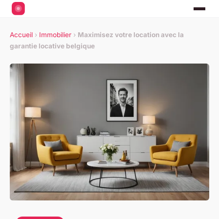
Accueil
›
Immobilier
›
Maximisez votre location avec la
garantie locative belgique