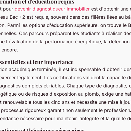
rmation et d'éducation requis
rt pour
devenir diagnostiqueur immobilier
est d'obtenir une 
eau Bac +2 est requis, souvent dans des filières liées au bâ
ion. Parmi les options d'éducation supérieure, on trouve le 
onnelles. Ces parcours préparent les étudiants à réaliser de
que l'évaluation de la performance énergétique, la détectio
s encore.
ssentielles et leur importance
tion académique terminée, il est indispensable d'obtenir des 
exercer légalement. Les certifications valident la capacité 
iagnostics complets et fiables. Chaque type de diagnostic, q
étique ou de risques d'exposition au plomb, exige une habil
st renouvelable tous les cinq ans et nécessite une mise à jou
processus rigoureux garantit non seulement le professionn
ndance nécessaire pour maintenir l'intégrité et la qualité d
atiques et théoriques nécessaires