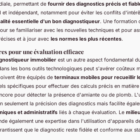
rdiale, permettant de
fournir des diagnostics précis et fiabl
l et indépendant, notamment pour éviter les conflits d'intérê
alité essentielle d'un bon diagnostiqueur
. Une formation 
our se familiariser avec les nouvelles techniques et pour as
récises et à jour avec
les normes les plus récentes
.
res pour une évaluation efficace
agnostiqueur immobilier
est un autre aspect fondamental du
dans les bons outils technologiques peut s'avérer coûteux m
doivent être équipés de
terminaux mobiles pour recueillir 
els spécifiques pour effectuer des calculs précis en matiè
ncore pour détecter la présence d'amiante ou de plomb. L
on seulement la précision des diagnostics mais facilite égal
niques et administratifs
liés à chaque évaluation. Le
milie
e également une expertise dans l'utilisation d'appareils 
arantissent que le diagnostic reste fidèle et conforme aux s