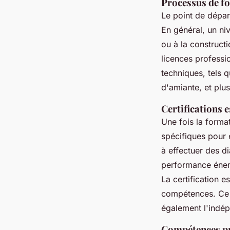
Processus de fo
Le point de dépa
En général, un niv
ou à la construct
licences professi
techniques, tels 
d'amiante, et plu
Certifications e
Une fois la forma
spécifiques pour 
à effectuer des d
performance énerg
La certification e
compétences. Ce 
également l'indépe
Compétences pr