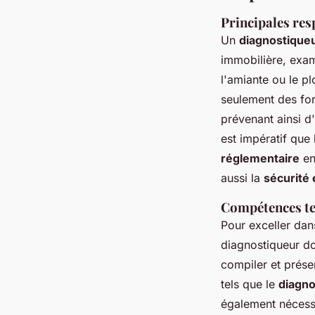
Principales res
Un
diagnostiqueu
immobilière, exam
l'amiante ou le p
seulement des form
prévenant ainsi d'
est impératif que
réglementaire
en
aussi la
sécurité 
Compétences te
Pour exceller da
diagnostiqueur do
compiler et prése
tels que le
diagno
également nécessa