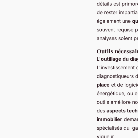
détails est primo
de rester impartia
également une
qu
souvent requise p
analyses soient p
Outils nécessai
L'
outillage du di
L'investissement 
diagnostiqueurs 
place
et de logici
énergétique, ou e
outils améliore n
des
aspects tech
immobilier
demand
spécialisés qui g
vigueur.