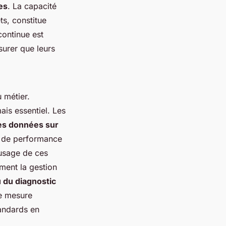
es
. La capacité
ts, constitue
continue est
surer que leurs
 métier.
ais essentiel. Les
les données sur
re de performance
'usage de ces
ement la gestion
u du diagnostic
de mesure
tandards en