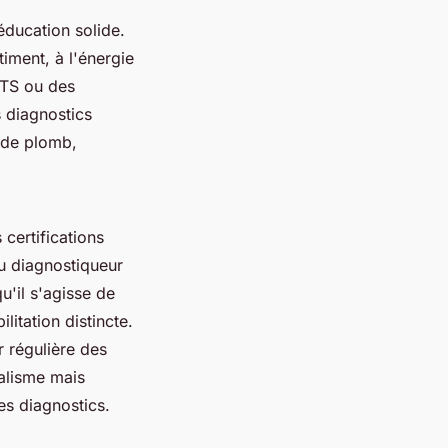
éducation solide.
timent, à l'énergie
BTS ou des
s diagnostics
n de plomb,
certifications
du diagnostiqueur
u'il s'agisse de
itation distincte.
r régulière des
alisme mais
es diagnostics.