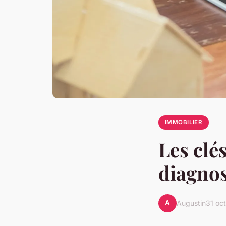
IMMOBILIER
Les clé
diagno
A
Augustin
31 oc