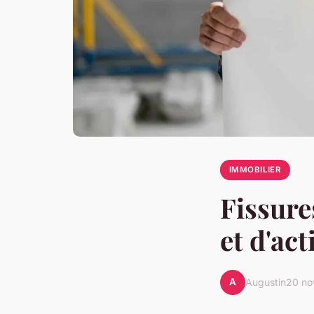
IMMOBILIER
Fissure
et d'ac
A
Augustin
20 no