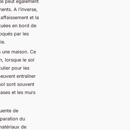
ité peut également
ents. A l’inverse,
 affaissement et la
ituées en bord de
oqués par les
ie.
ns une maison. Ce
, lorsque le sol
ulier pour les
peuvent entraîner
sol sont souvent
bases et les murs
quente de
éparation du
 matériaux de