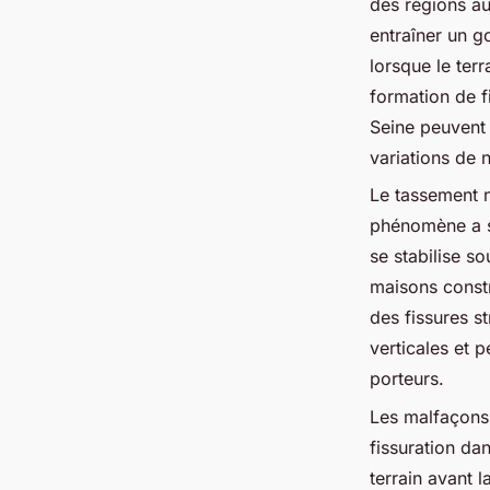
des régions au
entraîner un g
lorsque le ter
formation de f
Seine peuvent 
variations de 
Le tassement n
phénomène a so
se stabilise s
maisons constr
des fissures s
verticales et 
porteurs.
Les malfaçons 
fissuration da
terrain avant 