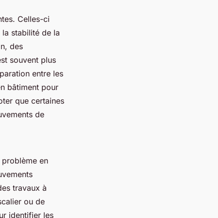
ntes. Celles-ci
a stabilité de la
in, des
est souvent plus
paration entre les
 en bâtiment pour
oter que certaines
ouvements de
n problème en
ouvements
 des travaux à
scalier ou de
r identifier les