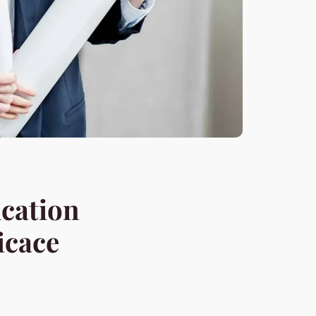
ication
icace