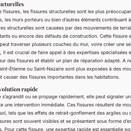
ucturelles
 fissures, les fissures structurelles sont les plus préoccupa
, les murs porteurs ou bien d’autres éléments contribuant à l
res structurelles sont causées par des mouvements de terra
ants ou encore des défauts de construction. Cette fissure 
 peut traverser plusieurs couches du mur, voire créer une sé
, il est crucial de faire appel à des expertises spécialisées
ur des fissures et établir un plan de réparation adapté. A n
int-Étienne ou Saint-Nazaire sont plus exposées à des m
nt causer des fissures importantes dans les habitations.
évolution rapide
e s’agrandit ou se propage rapidement, elle peut signaler u
te une intervention immédiate. Ces fissures résultent de m
ol, tels que les effets de retrait-gonflement des argiles ou
ssures sont souvent visibles et se présentent sous forme d’e
. Pour cette fissure, une expertise rapide est essentielle pou