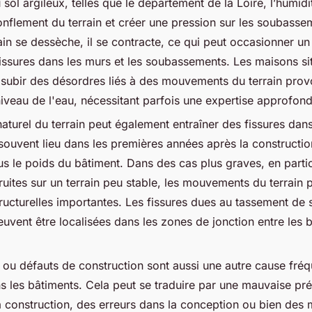
 sol argileux, telles que le département de la Loire, l’humid
onflement du terrain et créer une pression sur les soubassem
rain se dessèche, il se contracte, ce qui peut occasionner un
issures dans les murs et les soubassements. Les maisons s
subir des désordres liés à des mouvements du terrain prov
niveau de l'eau, nécessitant parfois une expertise approfond
aturel du terrain peut également entraîner des fissures da
uvent lieu dans les premières années après la construction
ous le poids du bâtiment. Dans des cas plus graves, en partic
uites sur un terrain peu stable, les mouvements du terrain 
tructurelles importantes. Les fissures dues au tassement de 
peuvent être localisées dans les zones de jonction entre les 
ou défauts de construction sont aussi une autre cause fré
ns les bâtiments. Cela peut se traduire par une mauvaise pr
la construction, des erreurs dans la conception ou bien des