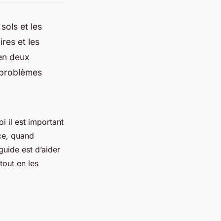
sols et les
res et les
 en deux
s problèmes
 il est important
ce, quand
guide est d’aider
 tout en les