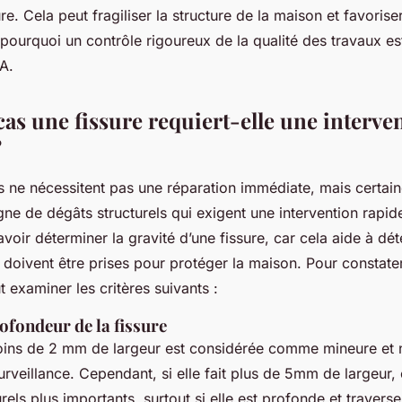
ure. Cela peut fragiliser la structure de la maison et favorise
à pourquoi un contrôle rigoureux de la qualité des travaux e
A.
as une fissure requiert-elle une interve
?
es ne nécessitent pas une réparation immédiate, mais certaine
gne de dégâts structurels qui exigent une intervention rapid
voir déterminer la gravité d’une fissure, car cela aide à dét
doivent être prises pour protéger la maison. Pour constater
aut examiner les critères suivants :
rofondeur de la fissure
oins de 2 mm de largeur est considérée comme mineure et 
rveillance. Cependant, si elle fait plus de 5mm de largeur, 
rels plus importants, surtout si elle est profonde et traverse