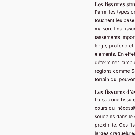
Les fissures str
Parmi les types de
touchent les bases
maison. Les fissu
tassements import
large, profond et
éléments. En effet
déterminer l’ample
régions comme Sa
terrain qui peuve
Les fissures d’
Lorsqu’une fissur
cours qui nécessi
soudains dans le s
proximité. Ces fi
larges craquelures