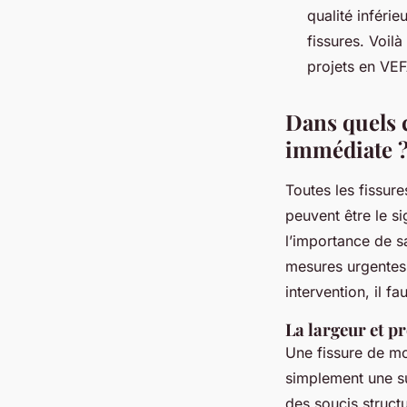
qualité inférie
fissures. Voil
projets en VEF
Dans quels c
immédiate 
Toutes les fissur
peuvent être le si
l’importance de sa
mesures urgentes 
intervention, il f
La largeur et p
Une fissure de m
simplement une su
des soucis structu