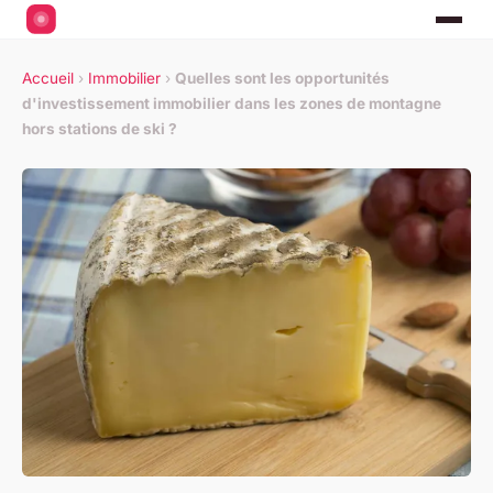
Accueil
›
Immobilier
›
Quelles sont les opportunités
d'investissement immobilier dans les zones de montagne
hors stations de ski ?